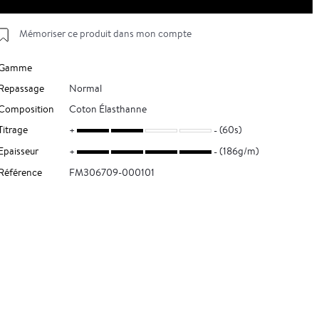
Mémoriser ce produit dans mon compte
Gamme
Repassage
Normal
Composition
Coton Élasthanne
Titrage
(60s)
Epaisseur
(186g/m)
Référence
FM306709-000101