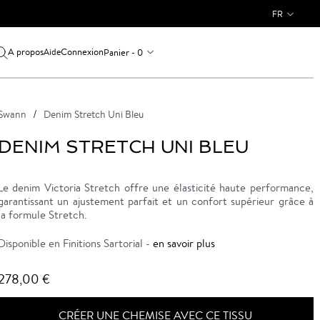
FR
A propos
Connexion
Panier - 0
Aide
Swann
Denim Stretch Uni Bleu
DENIM STRETCH UNI BLEU
Le denim Victoria Stretch offre une élasticité haute performance,
garantissant un ajustement parfait et un confort supérieur grâce à
la formule Stretch.
Disponible en Finitions Sartorial -
en savoir plus
278,00 €
CRÉER UNE CHEMISE AVEC CE TISSU