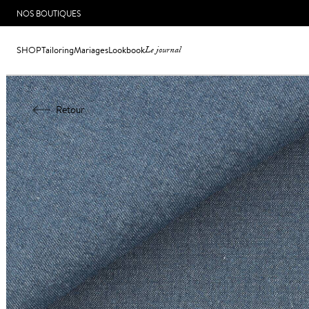
NOS BOUTIQUES
SHOP
Tailoring
Mariages
Lookbook
Le journal
Retour