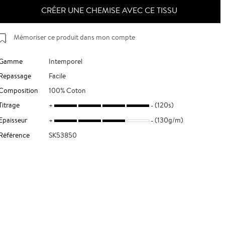
CRÉER UNE CHEMISE AVEC CE TISSU
Mémoriser ce produit dans mon compte
Gamme
Intemporel
Repassage
Facile
Composition
100% Coton
Titrage
(120s)
Epaisseur
(130g/m)
Référence
SK53850