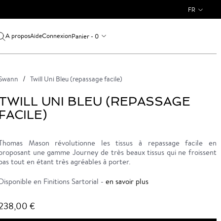
FR
A propos
Connexion
Panier - 0
Aide
Swann
Twill Uni Bleu (repassage facile)
TWILL UNI BLEU (REPASSAGE
FACILE)
Thomas Mason révolutionne les tissus à repassage facile en
proposant une gamme Journey de très beaux tissus qui ne froissent
pas tout en étant très agréables à porter.
Disponible en Finitions Sartorial -
en savoir plus
238,00 €