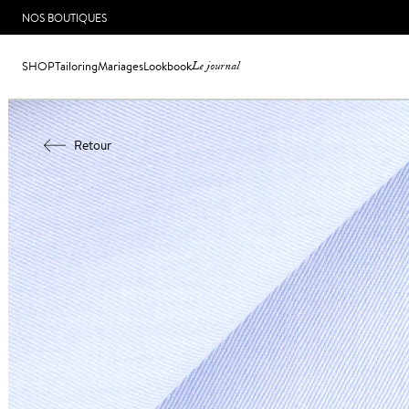
NOS BOUTIQUES
SHOP
Tailoring
Mariages
Lookbook
Le journal
Retour