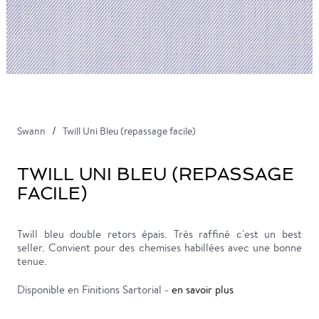
Swann
Twill Uni Bleu (repassage facile)
TWILL UNI BLEU (REPASSAGE
FACILE)
Twill bleu double retors épais. Très raffiné c'est un best
seller. Convient pour des chemises habillées avec une bonne
tenue.
Disponible en Finitions Sartorial -
en savoir plus