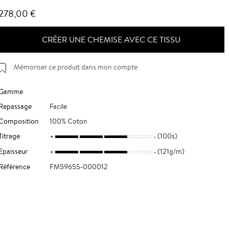
278,00 €
CRÉER UNE CHEMISE AVEC CE TISSU
Mémoriser ce produit dans mon compte
Gamme
Repassage
Facile
Composition
100% Coton
Titrage
(100s)
Epaisseur
(121g/m)
Référence
FM59655-000012