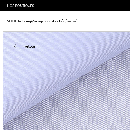
NOS BOUTIQUES
SHOP
Tailoring
Mariages
Lookbook
Le journal
Retour