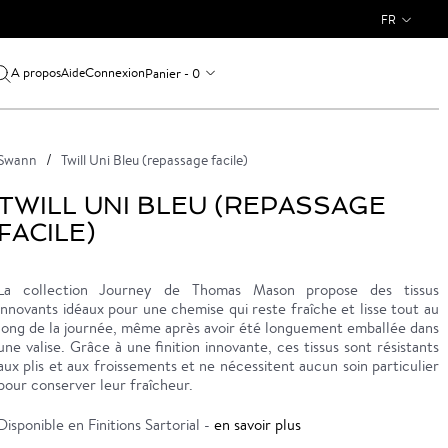
FR
A propos
Connexion
Panier - 0
Aide
Swann
Twill Uni Bleu (repassage facile)
TWILL UNI BLEU (REPASSAGE
FACILE)
La collection Journey de Thomas Mason propose des tissus
innovants idéaux pour une chemise qui reste fraîche et lisse tout au
long de la journée, même après avoir été longuement emballée dans
une valise. Grâce à une finition innovante, ces tissus sont résistants
aux plis et aux froissements et ne nécessitent aucun soin particulier
pour conserver leur fraîcheur.
Disponible en Finitions Sartorial -
en savoir plus