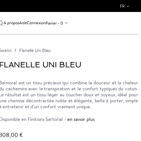
FR
A propos
Connexion
Panier - 0
Aide
Swann
Flanelle Uni Bleu
FLANELLE UNI BLEU
Balmoral est un tissu précieux qui combine la douceur et la chaleur
du cachemire avec la transpiration et le confort typiques du coton.
Le résultat est un tissu léger au toucher doux et soyeux, idéal pour
une chemise décontractée noble et élégante, belle à porter, simple
à entretenir et d'un confort vraiment unique.
Disponible en Finitions Sartorial -
en savoir plus
308,00 €