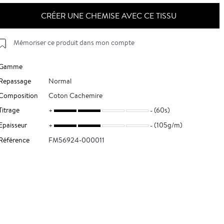
CRÉER UNE CHEMISE AVEC CE TISSU
Mémoriser ce produit dans mon compte
Gamme
Repassage
Normal
Composition
Coton Cachemire
Titrage
(60s)
Epaisseur
(105g/m)
Référence
FM56924-000011