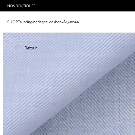
NOS BOUTIQUES
SHOP
Tailoring
Mariages
Lookbook
Le journal
Retour