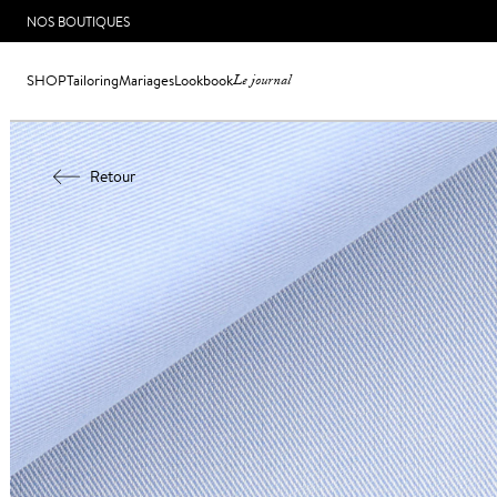
NOS BOUTIQUES
SHOP
Tailoring
Mariages
Lookbook
Le journal
Retour