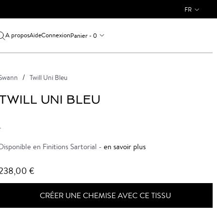
FR
A propos
Connexion
Panier - 0
Aide
Swann
Twill Uni Bleu
TWILL UNI BLEU
-
Disponible en Finitions Sartorial -
en savoir plus
238,00 €
CRÉER UNE CHEMISE AVEC CE TISSU