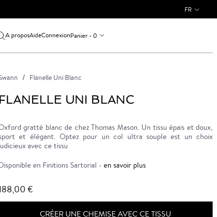
FR
A propos
Connexion
Panier - 0
Aide
Swann
Flanelle Uni Blanc
FLANELLE UNI BLANC
Oxford gratté blanc de chez Thomas Mason. Un tissu épais et doux,
sport et élégant. Optez pour un col ultra souple est un choix
judicieux avec ce tissu
Disponible en Finitions Sartorial -
en savoir plus
188,00 €
CRÉER UNE CHEMISE AVEC CE TISSU