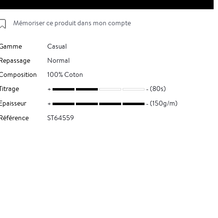
Mémoriser ce produit dans mon compte
Gamme
Casual
Repassage
Normal
Composition
100% Coton
Titrage
(80s)
Epaisseur
(150g/m)
Référence
ST64559