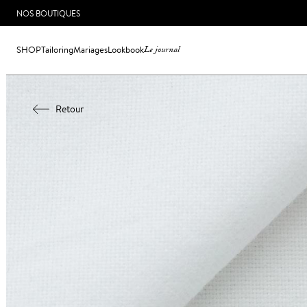
NOS BOUTIQUES
SHOP
Tailoring
Mariages
Lookbook
Le journal
Retour