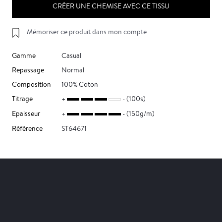
CRÉER UNE CHEMISE AVEC CE TISSU
Mémoriser ce produit dans mon compte
Gamme
Casual
Repassage
Normal
Composition
100% Coton
Titrage
(100s)
Epaisseur
(150g/m)
Référence
ST64671