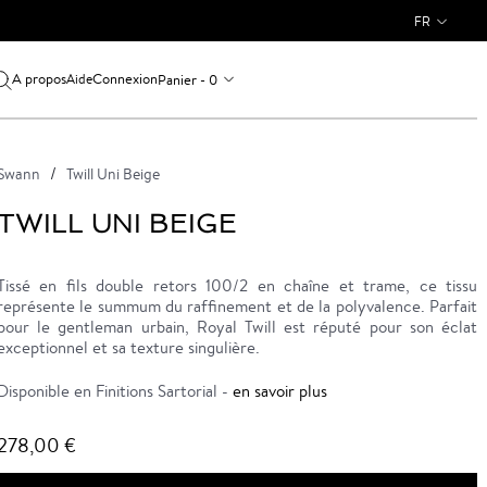
FR
A propos
Connexion
Panier - 0
Aide
Swann
Twill Uni Beige
TWILL UNI BEIGE
Tissé en fils double retors 100/2 en chaîne et trame, ce tissu
représente le summum du raffinement et de la polyvalence. Parfait
pour le gentleman urbain, Royal Twill est réputé pour son éclat
exceptionnel et sa texture singulière.
Disponible en Finitions Sartorial -
en savoir plus
278,00 €