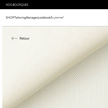
NOS BOUTIQUES
SHOP
Tailoring
Mariages
Lookbook
Le journal
Retour