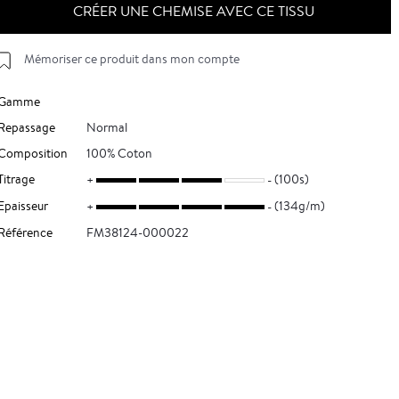
CRÉER UNE CHEMISE AVEC CE TISSU
Mémoriser ce produit dans mon compte
Gamme
Repassage
Normal
Composition
100% Coton
Titrage
(100s)
Epaisseur
(134g/m)
Référence
FM38124-000022