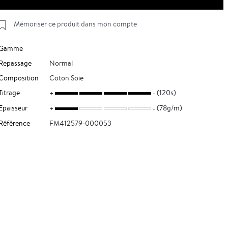
Mémoriser ce produit dans mon compte
Gamme
Repassage
Normal
Composition
Coton Soie
Titrage
(120s)
Epaisseur
(78g/m)
Référence
FM412579-000053