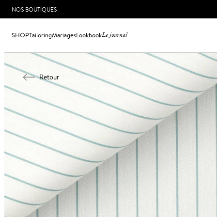
NOS BOUTIQUES
SHOP
Tailoring
Mariages
Lookbook
Le journal
Retour