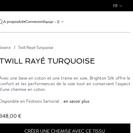
FR
A propos
Connexion
Panier - 0
Aide
Swann
Twill Rayé Turquoise
TWILL RAYÉ TURQUOISE
Avec une base en coton et une trame en soie, Brighton Silk offre le
confort et les performances de la soie tout en conservant l'aspect
d'une chemise en coton.
Disponible en Finitions Sartorial -
en savoir plus
348,00 €
CRÉER UNE CHEMISE AVEC CE TISSU