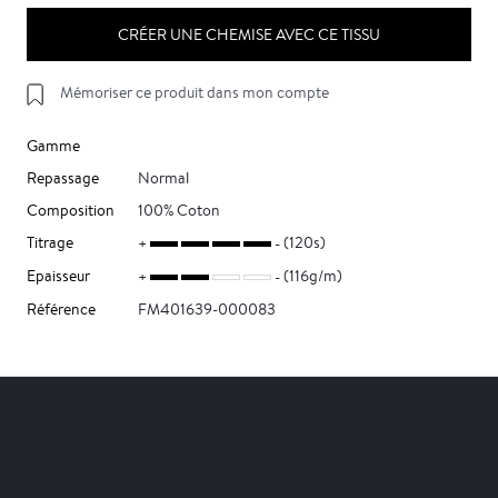
CRÉER UNE CHEMISE AVEC CE TISSU
Mémoriser ce produit dans mon compte
Gamme
Repassage
Normal
Composition
100% Coton
Titrage
(120s)
Epaisseur
(116g/m)
Référence
FM401639-000083