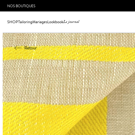
NOS BOUTIQUES
SHOP
Tailoring
Mariages
Lookbook
Le journal
Retour