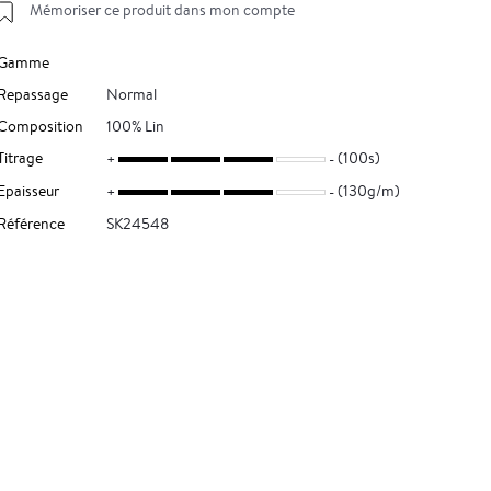
Mémoriser ce produit dans mon compte
Gamme
Repassage
Normal
Composition
100% Lin
Titrage
(100s)
Epaisseur
(130g/m)
Référence
SK24548