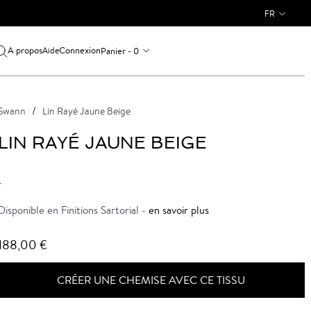
FR
A propos
Connexion
Panier - 0
Aide
Swann
Lin Rayé Jaune Beige
LIN RAYÉ JAUNE BEIGE
-
Disponible en Finitions Sartorial -
en savoir plus
188,00 €
CRÉER UNE CHEMISE AVEC CE TISSU