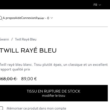
FR
A propos
Connexion
Panier - 0
Aide
Swann
Twill Rayé Bleu
TWILL RAYÉ BLEU
Twill rayé bleu blanc. Tissu plutôt épais, un classique et un excellent
rapport qualité prix
168,00 €
89,00 €
TISSU EN RUPTURE DE STOCK
modifier le tissu
Mémoriser ce produit dans mon compte