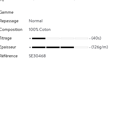
Gamme
Repassage
Normal
Composition
100% Coton
Titrage
(40s)
Epaisseur
(126g/m)
Référence
SE30468