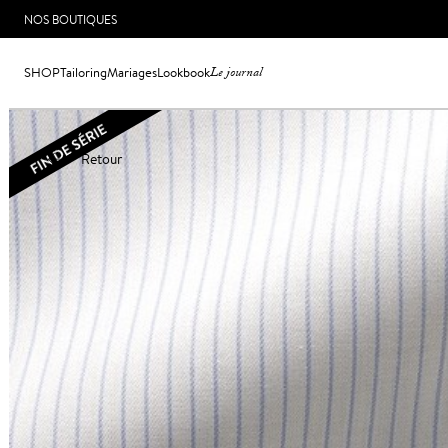
NOS BOUTIQUES
SHOP
Tailoring
Mariages
Lookbook
Le journal
Retour