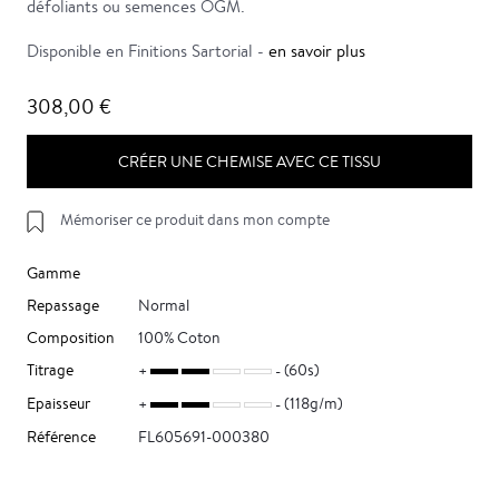
défoliants ou semences OGM.
Disponible en Finitions Sartorial -
en savoir plus
308,00 €
CRÉER UNE CHEMISE AVEC CE TISSU
Mémoriser ce produit dans mon compte
Gamme
Repassage
Normal
Composition
100% Coton
Titrage
(60s)
Epaisseur
(118g/m)
Référence
FL605691-000380