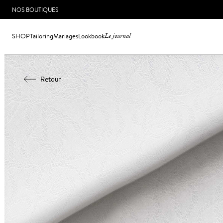
NOS BOUTIQUES
SHOP
Tailoring
Mariages
Lookbook
Le journal
Retour