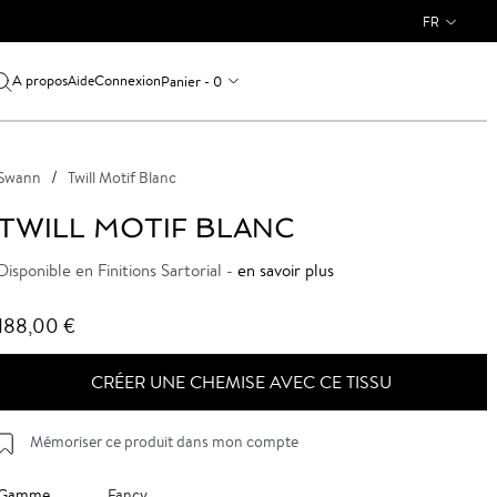
FR
A propos
Connexion
Panier - 0
Aide
Swann
Twill Motif Blanc
TWILL MOTIF BLANC
Disponible en Finitions Sartorial -
en savoir plus
188,00 €
CRÉER UNE CHEMISE AVEC CE TISSU
Mémoriser ce produit dans mon compte
Gamme
Fancy