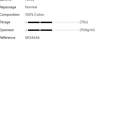
Repassage
Normal
Composition
100% Coton
Titrage
(70s)
Epaisseur
(104g/m)
Référence
SK34636