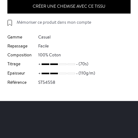
CRÉER UNE CHEMISE AVEC CE TISSU
Mémoriser ce produit dans mon compte
Gamme
Casual
Repassage
Facile
Composition
100% Coton
Titrage
(70s)
Epaisseur
(110g/m)
Référence
ST54558