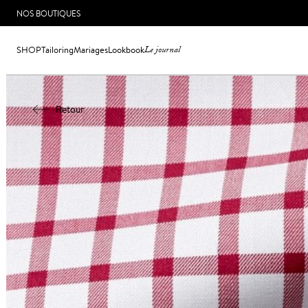
NOS BOUTIQUES
SHOP
Tailoring
Mariages
Lookbook
Le journal
Retour