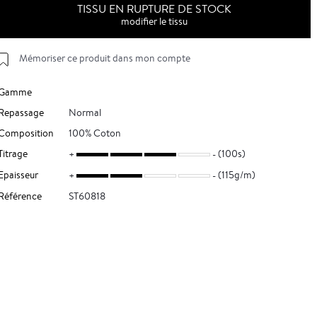
TISSU EN RUPTURE DE STOCK
modifier le tissu
Mémoriser ce produit dans mon compte
Gamme
Repassage
Normal
Composition
100% Coton
Titrage
(100s)
Epaisseur
(115g/m)
Référence
ST60818