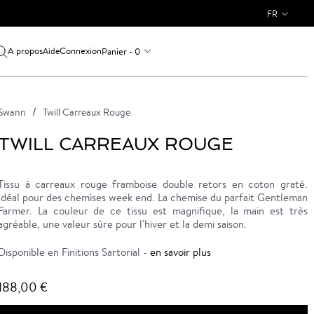
FR
A propos
Connexion
Panier - 0
Aide
Swann
Twill Carreaux Rouge
TWILL CARREAUX ROUGE
Tissu à carreaux rouge framboise double retors en coton graté.
Idéal pour des chemises week end. La chemise du parfait Gentleman
Farmer. La couleur de ce tissu est magnifique, la main est très
agréable, une valeur sûre pour l'hiver et la demi saison.
Disponible en Finitions Sartorial -
en savoir plus
188,00 €