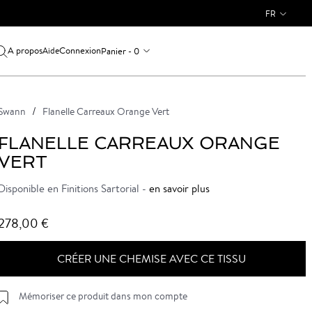
FR
A propos
Connexion
Panier - 0
Aide
Swann
Flanelle Carreaux Orange Vert
FLANELLE CARREAUX ORANGE
VERT
Disponible en Finitions Sartorial -
en savoir plus
278,00 €
CRÉER UNE CHEMISE AVEC CE TISSU
Mémoriser ce produit dans mon compte