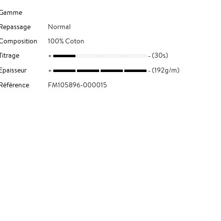
Gamme
Repassage
Normal
Composition
100% Coton
Titrage
(30s)
Epaisseur
(192g/m)
Référence
FM105896-000015