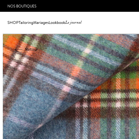
NOS BOUTIQUES
SHOP
Tailoring
Mariages
Lookbook
Le journal
Retour