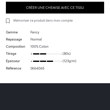
CRÉER UNE CHEMISE AVEC CE TISSU
Mémoriser ce produit dans mon compte
Gamme
Fancy
Repassage
Normal
Composition
100% Coton
Titrage
(80s)
Epaisseur
(123g/m)
Référence
SK64065