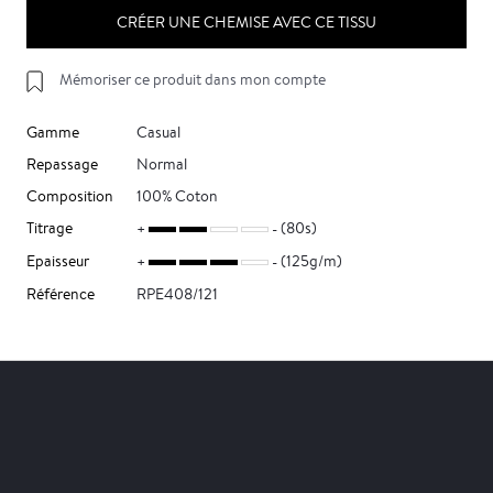
CRÉER UNE CHEMISE AVEC CE TISSU
Mémoriser ce produit dans mon compte
Gamme
Casual
Repassage
Normal
Composition
100% Coton
Titrage
(80s)
Epaisseur
(125g/m)
Référence
RPE408/121