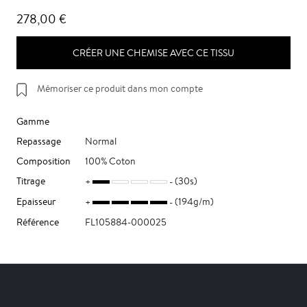
278,00 €
CRÉER UNE CHEMISE AVEC CE TISSU
Mémoriser ce produit dans mon compte
Gamme
Repassage
Normal
Composition
100% Coton
Titrage
(30s)
Epaisseur
(194g/m)
Référence
FL105884-000025