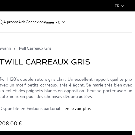
FR
A propos
Connexion
Panier - 0
Aide
Swann
Twill Carreaux Gris
TWILL CARREAUX GRIS
Twill 120's double retors gris clair. Un excellent rapport qualité prix
avec un motif petits carreaux, très élégant. Se marie très bien avec
un col et des poignets blancs en opposition. Peut se porter avec un
col américain pour des chemises décontractées.
Disponible en Finitions Sartorial -
en savoir plus
208,00 €