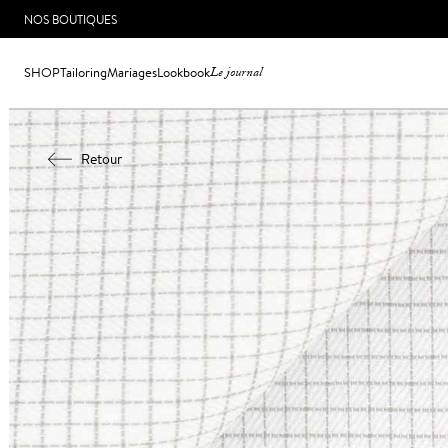
NOS BOUTIQUES
SHOP
Tailoring
Mariages
Lookbook
Le journal
Retour