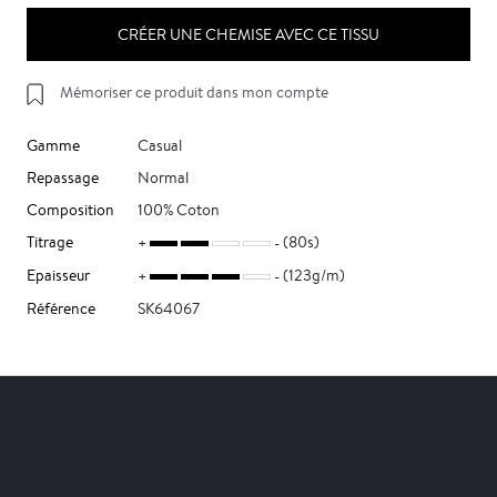
CRÉER UNE CHEMISE AVEC CE TISSU
Mémoriser ce produit dans mon compte
Gamme
Casual
Repassage
Normal
Composition
100% Coton
Titrage
(80s)
Epaisseur
(123g/m)
Référence
SK64067