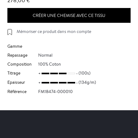
278,00 €
CRÉER UNE CHEMISE AVEC CE TISSU
Mémoriser ce produit dans mon compte
Gamme
Repassage
Normal
Composition
100% Coton
Titrage
(100s)
Epaisseur
(134g/m)
Référence
FM18474-000010