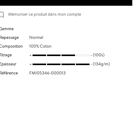
Mémoriser ce produit dans mon compte
Gamme
Repassage
Normal
Composition
100% Coton
Titrage
(100s)
Epaisseur
(134g/m)
Référence
FM105346-000013