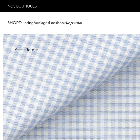
NOS BOUTIQUES
SHOP
Tailoring
Mariages
Lookbook
Le journal
Retour