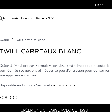
FR
A propos
Connexion
Panier - 0
Aide
Swann
Twill Carreaux Blanc
TWILL CARREAUX BLANC
Grâce à l’Anti-crease Formula+, ce tissu reste impeccable toute la
journée, résiste aux plis et nécessite peu d’entretien pour conserver
une apparence soignée.
Disponible en Finitions Sartorial -
en savoir plus
308,00 €
CRÉER UNE CHEMISE AVEC CE TISSU