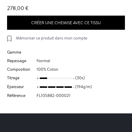
278,00 €
CRÉER UNE CHEMISE AVEC CE TISSU
Mémoriser ce produit dans mon compte
Gamme
Repassage
Normal
Composition
100% Coton
Titrage
(30s)
Epaisseur
(194g/m)
Référence
FL105882-000021