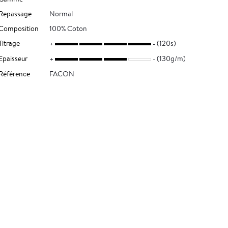
Repassage
Normal
Composition
100% Coton
Titrage
(120s)
Epaisseur
(130g/m)
Référence
FACON