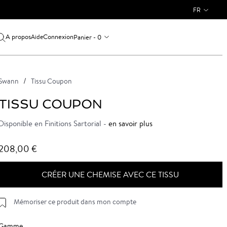
FR
A propos
Connexion
Panier - 0
Aide
Swann
Tissu Coupon
TISSU COUPON
Disponible en Finitions Sartorial -
en savoir plus
208,00 €
CRÉER UNE CHEMISE AVEC CE TISSU
Mémoriser ce produit dans mon compte
Gamme