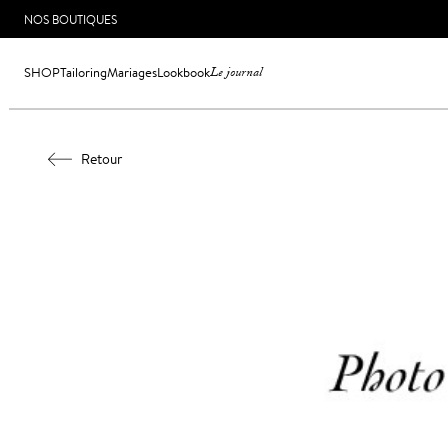
NOS BOUTIQUES
SHOP
Tailoring
Mariages
Lookbook
Le journal
Retour