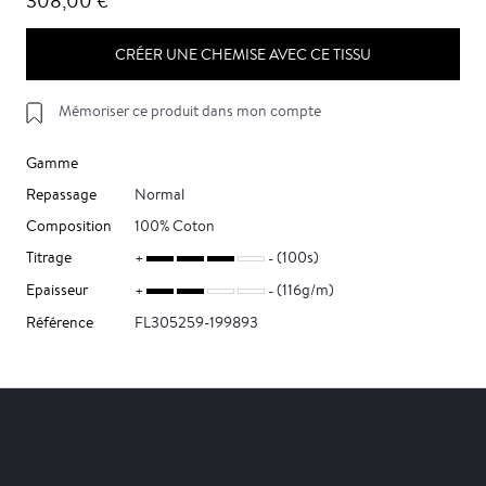
308,00 €
CRÉER UNE CHEMISE AVEC CE TISSU
Mémoriser ce produit dans mon compte
Gamme
Repassage
Normal
Composition
100% Coton
Titrage
(100s)
Epaisseur
(116g/m)
Référence
FL305259-199893