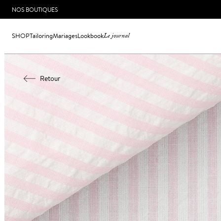
NOS BOUTIQUES
SHOP
Tailoring
Mariages
Lookbook
Le journal
Retour