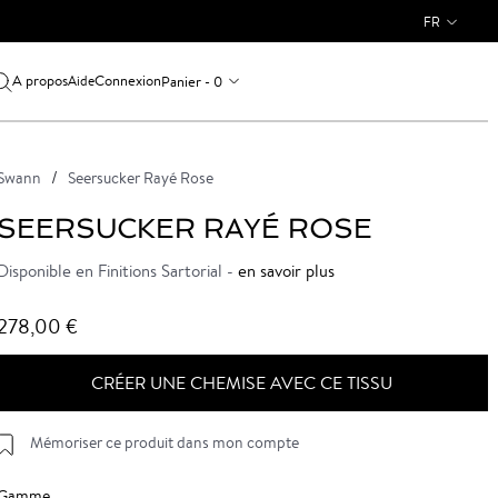
FR
A propos
Connexion
Panier - 0
Aide
Swann
Seersucker Rayé Rose
SEERSUCKER RAYÉ ROSE
Disponible en Finitions Sartorial -
en savoir plus
278,00 €
CRÉER UNE CHEMISE AVEC CE TISSU
Mémoriser ce produit dans mon compte
Gamme