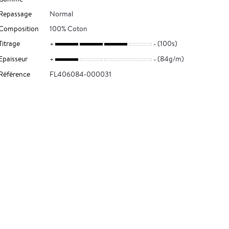
Repassage
Normal
Composition
100% Coton
Titrage
(100s)
Epaisseur
(84g/m)
Référence
FL406084-000031