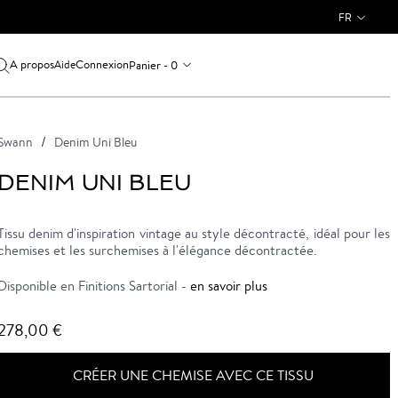
FR
A propos
Connexion
Panier - 0
Aide
Swann
Denim Uni Bleu
DENIM UNI BLEU
Tissu denim d'inspiration vintage au style décontracté, idéal pour les
chemises et les surchemises à l'élégance décontractée.
Disponible en Finitions Sartorial -
en savoir plus
278,00 €
CRÉER UNE CHEMISE AVEC CE TISSU