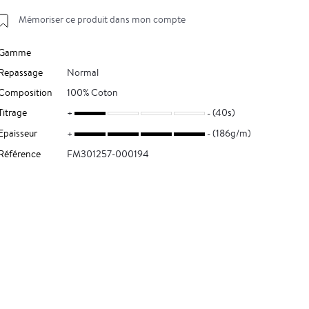
Mémoriser ce produit dans mon compte
Gamme
Repassage
Normal
Composition
100% Coton
Titrage
(40s)
Epaisseur
(186g/m)
Référence
FM301257-000194