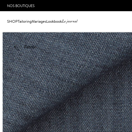
NOS BOUTIQUES
SHOP
Tailoring
Mariages
Lookbook
Le journal
Retour