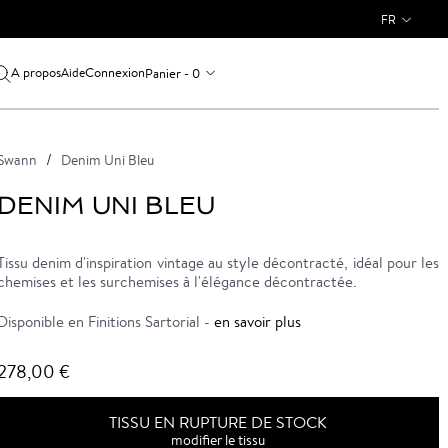
FR
A propos
Connexion
Panier - 0
Aide
Swann
Denim Uni Bleu
DENIM UNI BLEU
Tissu denim d'inspiration vintage au style décontracté, idéal pour les
chemises et les surchemises à l'élégance décontractée.
Disponible en Finitions Sartorial -
en savoir plus
278,00 €
TISSU EN RUPTURE DE STOCK
modifier le tissu