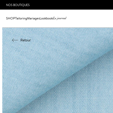
NOS BOUTIQUES
SHOP
Tailoring
Mariages
Lookbook
Le journal
Retour