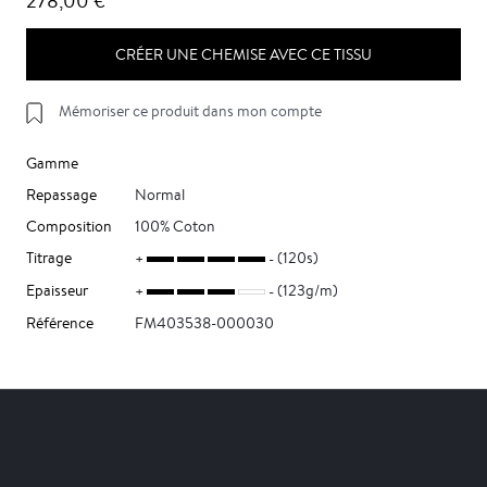
278,00 €
CRÉER UNE CHEMISE AVEC CE TISSU
Mémoriser ce produit dans mon compte
Gamme
Repassage
Normal
Composition
100% Coton
Titrage
(120s)
Epaisseur
(123g/m)
Référence
FM403538-000030