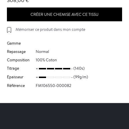
308,00 €
CRÉER UNE CHEMISE AVEC CE TISSU
Mémoriser ce produit dans mon compte
Gamme
Repassage
Normal
Composition
100% Coton
Titrage
(140s)
Epaisseur
(99g/m)
Référence
FM106550-000082