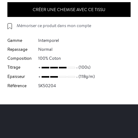
CRÉER UNE CHEMISE AVEC CE TISSU
Mémoriser ce produit dans mon compte
Gamme
Intemporel
Repassage
Normal
Composition
100% Coton
Titrage
(100s)
Epaisseur
(118g/m)
Référence
SK50204