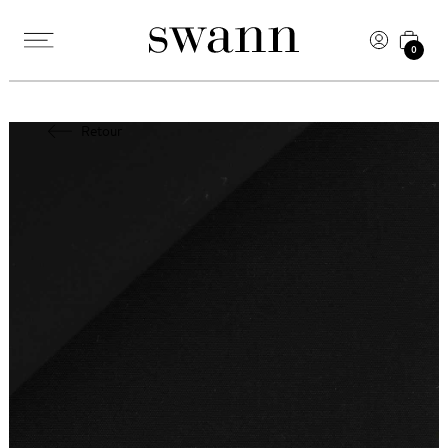
0
Retour