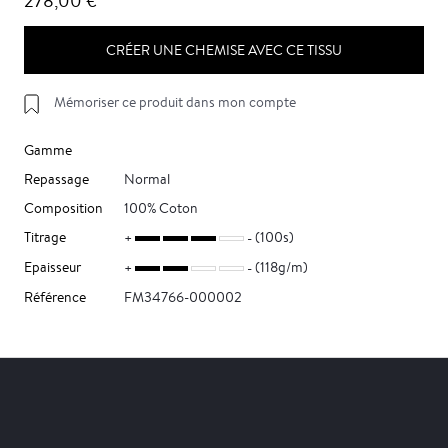
278,00 €
CRÉER UNE CHEMISE AVEC CE TISSU
Mémoriser ce produit dans mon compte
Gamme
Repassage
Normal
Composition
100% Coton
Titrage
(100s)
Epaisseur
(118g/m)
Référence
FM34766-000002