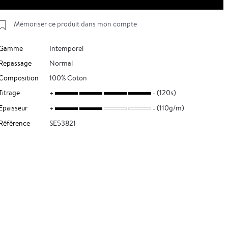
Mémoriser ce produit dans mon compte
Gamme
Intemporel
Repassage
Normal
Composition
100% Coton
Titrage
(120s)
Epaisseur
(110g/m)
Référence
SE53821