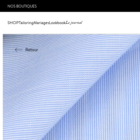
NOS BOUTIQUES
SHOP
Tailoring
Mariages
Lookbook
Le journal
Retour