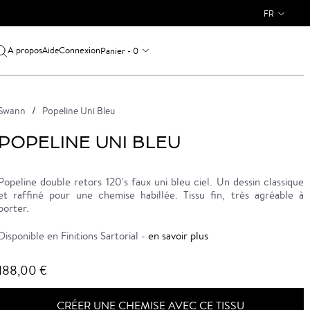
FR
A propos
Connexion
Panier - 0
Aide
Swann
Popeline Uni Bleu
POPELINE UNI BLEU
Popeline double retors 120's faux uni bleu ciel. Un dessin classique
et raffiné pour une chemise habillée. Tissu fin, très agréable à
porter.
Disponible en Finitions Sartorial -
en savoir plus
188,00 €
CRÉER UNE CHEMISE AVEC CE TISSU