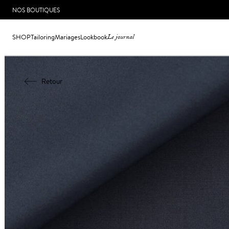
NOS BOUTIQUES
SHOP
Tailoring
Mariages
Lookbook
Le journal
Retour