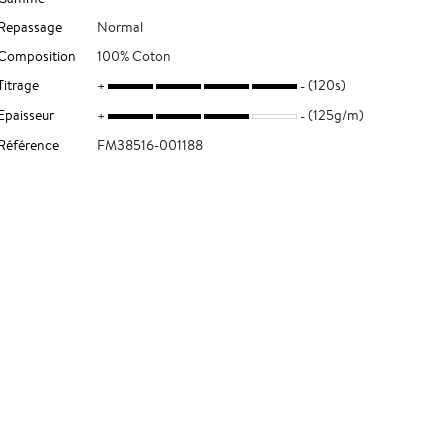
Repassage
Normal
Composition
100% Coton
Titrage
(120s)
Epaisseur
(125g/m)
Référence
FM38516-001188