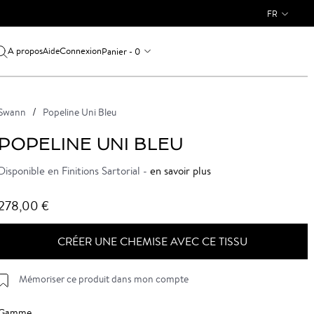
FR
A propos
Connexion
Panier - 0
Aide
Swann
Popeline Uni Bleu
POPELINE UNI BLEU
Disponible en Finitions Sartorial -
en savoir plus
278,00 €
CRÉER UNE CHEMISE AVEC CE TISSU
Mémoriser ce produit dans mon compte
Gamme