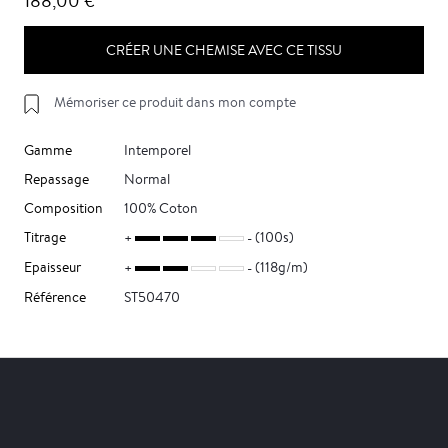
188,00 €
CRÉER UNE CHEMISE AVEC CE TISSU
Mémoriser ce produit dans mon compte
Gamme
Intemporel
Repassage
Normal
Composition
100% Coton
Titrage
(100s)
Epaisseur
(118g/m)
Référence
ST50470