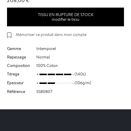
208,00 €
TISSU EN RUPTURE DE STOCK
modifier le tissu
Mémoriser ce produit dans mon compte
Gamme
Intemporel
Repassage
Normal
Composition
100% Coton
Titrage
(140s)
Epaisseur
(106g/m)
Référence
SS80807