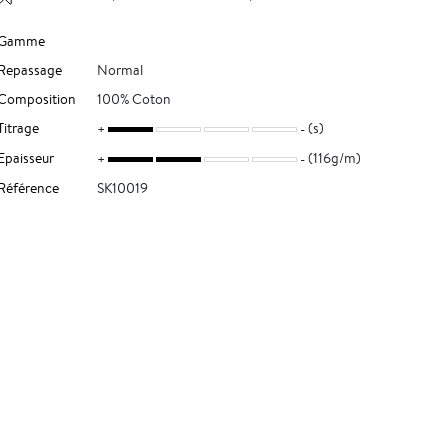
Gamme
Repassage
Normal
Composition
100% Coton
Titrage
(s)
Epaisseur
(116g/m)
Référence
SK10019