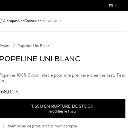
FR
A propos
Connexion
Panier - 0
Aide
Swann
Popeline Uni Blanc
POPELINE UNI BLANC
Popeline 100% Coton, idéale pour une première chemise test. Tissu
fin.
168,00 €
TISSU EN RUPTURE DE STOCK
modifier le tissu
Mémoriser ce produit dans mon compte