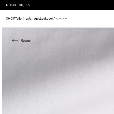
NOS BOUTIQUES
SHOP
Tailoring
Mariages
Lookbook
Le journal
Retour