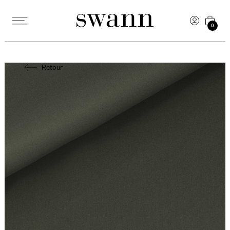
0
Retour