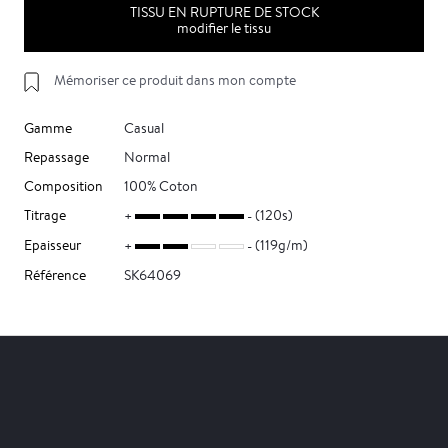
TISSU EN RUPTURE DE STOCK
modifier le tissu
Mémoriser ce produit dans mon compte
Gamme
Casual
Repassage
Normal
Composition
100% Coton
Titrage
(120s)
Epaisseur
(119g/m)
Référence
SK64069