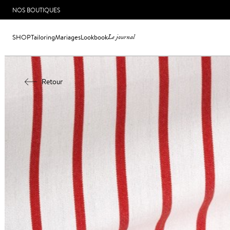
NOS BOUTIQUES
SHOP
Tailoring
Mariages
Lookbook
Le journal
Retour