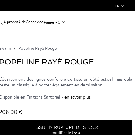
FR
A propos
Connexion
Panier - 0
Aide
Swann
Popeline Rayé Rouge
POPELINE RAYÉ ROUGE
L'écartement des lignes confère à ce tissu un côté estival mais cela
reste un classique à porter également en demi saison.
Disponible en Finitions Sartorial -
en savoir plus
208,00 €
TISSU EN RUPTURE DE STOCK
modifier le tissu