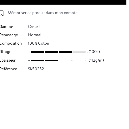
Mémoriser ce produit dans mon compte
Gamme
Casual
Repassage
Normal
Composition
100% Coton
Titrage
(100s)
Epaisseur
(112g/m)
Référence
SK50232