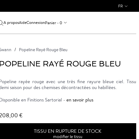
FR
A propos
Connexion
Panier - 0
Aide
Swann
Popeline Rayé Rouge Bleu
POPELINE RAYÉ ROUGE BLEU
Popeline rayée rouge avec une très fine rayure bleue ciel. Tissu
demi saison pour des chemises décontractées ou habillées.
Disponible en Finitions Sartorial -
en savoir plus
208,00 €
TISSU EN RUPTURE DE STOCK
modifier le tissu