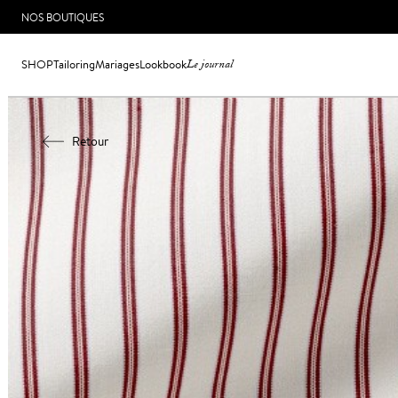
NOS BOUTIQUES
SHOP
Tailoring
Mariages
Lookbook
Le journal
Retour