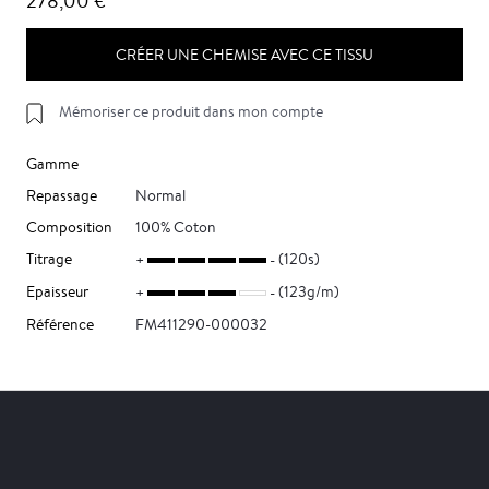
278,00 €
CRÉER UNE CHEMISE AVEC CE TISSU
Mémoriser ce produit dans mon compte
Gamme
Repassage
Normal
Composition
100% Coton
Titrage
(120s)
Epaisseur
(123g/m)
Référence
FM411290-000032