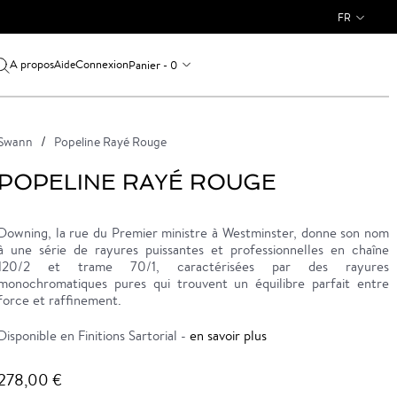
FR
A propos
Connexion
Panier - 0
Aide
Swann
Popeline Rayé Rouge
POPELINE RAYÉ ROUGE
Downing, la rue du Premier ministre à Westminster, donne son nom
à une série de rayures puissantes et professionnelles en chaîne
120/2 et trame 70/1, caractérisées par des rayures
monochromatiques pures qui trouvent un équilibre parfait entre
force et raffinement.
Disponible en Finitions Sartorial -
en savoir plus
278,00 €