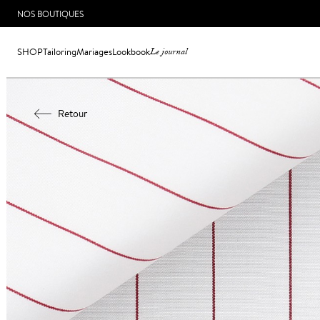
NOS BOUTIQUES
SHOP
Tailoring
Mariages
Lookbook
Le journal
Retour