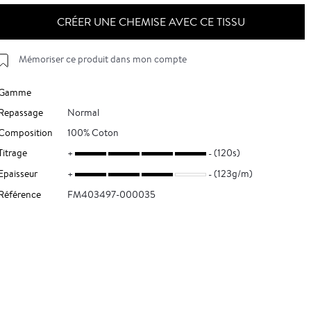
CRÉER UNE CHEMISE AVEC CE TISSU
Mémoriser ce produit dans mon compte
Gamme
Repassage
Normal
Composition
100% Coton
Titrage
(120s)
Epaisseur
(123g/m)
Référence
FM403497-000035