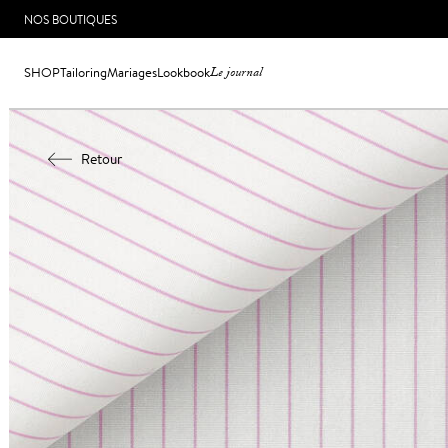
NOS BOUTIQUES
SHOP
Tailoring
Mariages
Lookbook
Le journal
Retour