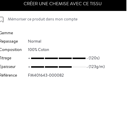
CRÉER UNE CHEMISE AVEC CE TISSU
Mémoriser ce produit dans mon compte
Gamme
Repassage
Normal
Composition
100% Coton
Titrage
(120s)
Epaisseur
(123g/m)
Référence
FM401643-000082