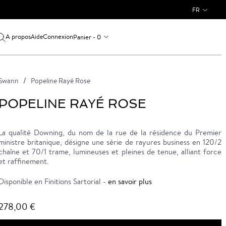
FR
A propos
Connexion
Panier - 0
Aide
Swann
Popeline Rayé Rose
POPELINE RAYÉ ROSE
La qualité Downing, du nom de la rue de la résidence du Premier
ministre britanique, désigne une série de rayures business en 120/2
chaîne et 70/1 trame, lumineuses et pleines de tenue, alliant force
et raffinement.
Disponible en Finitions Sartorial -
en savoir plus
278,00 €