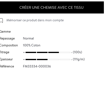
CRÉER UNE CHEMISE AVEC CE TISSU
Mémoriser ce produit dans mon compte
Gamme
Repassage
Normal
Composition
100% Coton
Titrage
(100s)
Epaisseur
(111g/m)
Référence
FM33334-000036