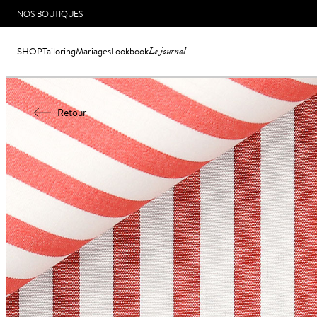
NOS BOUTIQUES
SHOP
Tailoring
Mariages
Lookbook
Le journal
Retour