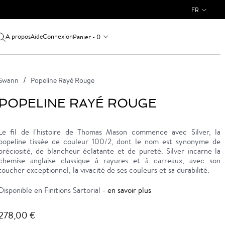
FR
A propos
Connexion
Panier - 0
Aide
Swann
Popeline Rayé Rouge
POPELINE RAYÉ ROUGE
Le fil de l'histoire de Thomas Mason commence avec Silver, la
popeline tissée de couleur 100/2, dont le nom est synonyme de
préciosité, de blancheur éclatante et de pureté. Silver incarne la
chemise anglaise classique à rayures et à carreaux, avec son
toucher exceptionnel, la vivacité de ses couleurs et sa durabilité.
Disponible en Finitions Sartorial -
en savoir plus
278,00 €