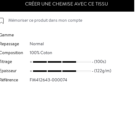
CRÉER UNE CHEMISE AVEC CE TISSU
Mémoriser ce produit dans mon compte
Gamme
Repassage
Normal
Composition
100% Coton
Titrage
(100s)
Epaisseur
(122g/m)
Référence
FM412643-000074