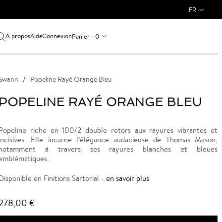
FR
A propos
Connexion
Panier - 0
Aide
Swann
Popeline Rayé Orange Bleu
POPELINE RAYÉ ORANGE BLEU
Popeline riche en 100/2 double retors aux rayures vibrantes et
incisives. Elle incarne l’élégance audacieuse de Thomas Mason,
notamment à travers ses rayures blanches et bleues
emblématiques.
Disponible en Finitions Sartorial -
en savoir plus
278,00 €