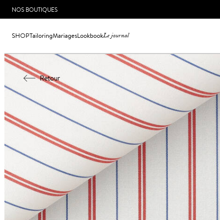
NOS BOUTIQUES
SHOP
Tailoring
Mariages
Lookbook
Le journal
Retour