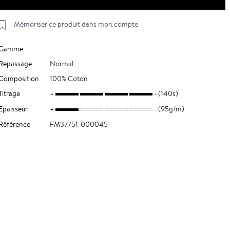
Mémoriser ce produit dans mon compte
Gamme
Repassage
Normal
Composition
100% Coton
Titrage
(140s)
Epaisseur
(95g/m)
Référence
FM37751-000045