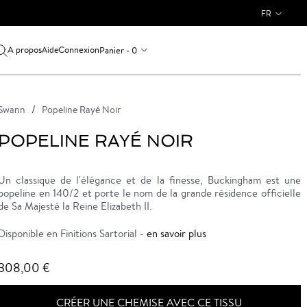
FR
A propos
Connexion
Panier - 0
Aide
Swann
Popeline Rayé Noir
POPELINE RAYÉ NOIR
Un classique de l'élégance et de la finesse, Buckingham est une
popeline en 140/2 et porte le nom de la grande résidence officielle
de Sa Majesté la Reine Elizabeth II.
Disponible en Finitions Sartorial -
en savoir plus
308,00 €
CRÉER UNE CHEMISE AVEC CE TISSU