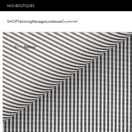
NOS BOUTIQUES
SHOP
Tailoring
Mariages
Lookbook
Le journal
Retour